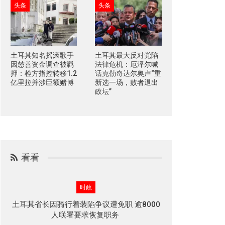
头条
头条
土耳其知名摇滚歌手
土耳其最大反对党陷
因慈善资金调查被羁
法律危机：厄泽尔喊
押：检方指控转移1.2
话克勒奇达尔奥卢“重
亿里拉并涉巨额赌博
新选一场，败者退出
政坛”
看看
时政
土耳其省长因骑行着装陷争议遭免职 逾8000
人联署要求恢复职务