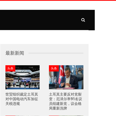
最新新闻
头条
头条
世贸组织裁定土耳其
土耳其主要反对党裂
对中国电动汽车加征
变：厄泽尔率91名议
关税违规
员组建新党，议会格
局重新洗牌