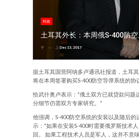
时政
土耳其外长：本周俄S-400防
上
Dec 15, 2017
于
据土耳其国营阿纳多卢通讯社报道，土耳其
将在本周签署购买S-400防空导弹系统的协
恰武什奥卢表示：“俄土双方已就贷款问题达
分细节仍需双方专家研究。”
他强调，S-400防空系统的安装以及随后
示：“如果在安装S-400时需要俄罗斯技
回。 如果工程技术人员是军人，这并不意