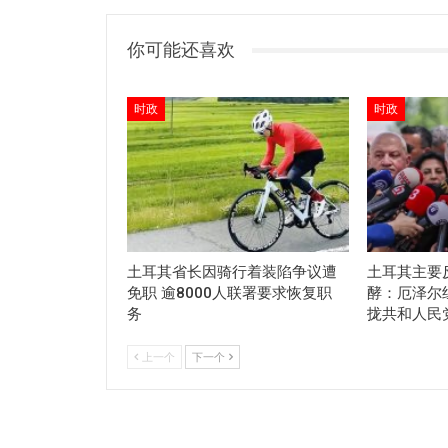
你可能还喜欢
时政
时政
土耳其省长因骑行着装陷争议遭
土耳其主要
免职 逾8000人联署要求恢复职
酵：厄泽尔
务
拢共和人民
上一个
下一个