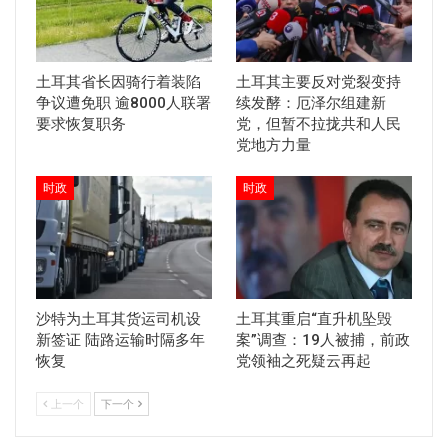
土耳其省长因骑行着装陷
土耳其主要反对党裂变持
争议遭免职 逾8000人联署
续发酵：厄泽尔组建新
要求恢复职务
党，但暂不拉拢共和人民
党地方力量
时政
时政
沙特为土耳其货运司机设
土耳其重启“直升机坠毁
新签证 陆路运输时隔多年
案”调查：19人被捕，前政
恢复
党领袖之死疑云再起
上一个
下一个