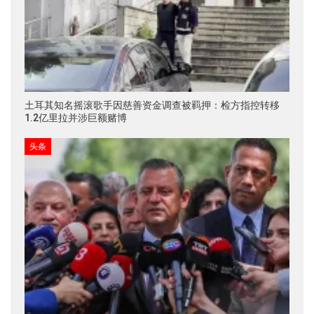
土耳其知名摇滚歌手因慈善资金调查被羁押：检方指控转移
1.2亿里拉并涉巨额赌博
头条