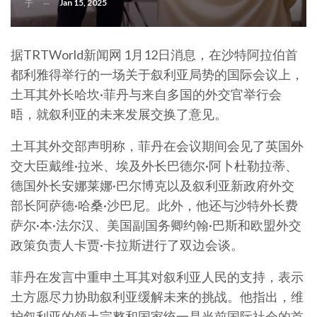
Jan 15, 2025
于
据TRTWorld新闻网 1月12日消息，在沙特阿拉伯首
都利雅得举行的一场关于叙利亚局势的国际会议上，
土耳其外长哈坎·菲丹与来自多国的外交官举行会
晤，就叙利亚的未来发展交换了意见。
土耳其外交部声明称，菲丹在会议期间会见了英国外
交大臣戴维·拉米、埃及外长巴德尔·阿卜杜勒拉蒂、
德国外长安娜莱娜·巴尔博克以及叙利亚新政府外交
部长阿萨德·哈桑·沙巴尼。此外，他还与沙特外长费
萨尔·本·法尔汉、美国副国务卿约翰·巴斯和欧盟外交
政策负责人卡贾·卡拉斯进行了双边会谈。
菲丹在发言中重申土耳其对叙利亚人民的支持，表示
土方愿尽力协助叙利亚缓解未来的挑战。他指出，维
护叙利亚的领土完整和国家统一是当前国际社会的首