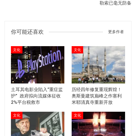
勒索已毫无防备
你可能还喜欢
更多作者
文化
文化
土耳其电影业陷入“重症监
历经四年修复重现辉煌！
护” 政府拟向流媒体征收
奥斯曼建筑巅峰之作塞利
2%平台税救市
米耶清真寺重新开放
文化
文化