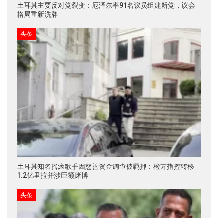
土耳其主要反对党裂变：厄泽尔率91名议员组建新党，议会
格局重新洗牌
头条
土耳其知名摇滚歌手因慈善资金调查被羁押：检方指控转移
1.2亿里拉并涉巨额赌博
头条