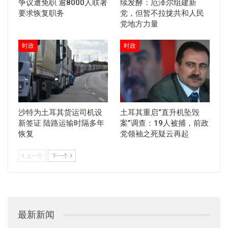
争议遭免职 逾8000人联署
续发酵：厄泽尔组建新
要求恢复职务
党，但暂不拉拢共和人民
党地方力量
时政
时政
沙特为土耳其货运司机设
土耳其重启“直升机坠毁
新签证 陆路运输时隔多年
案”调查：19人被捕，前政
恢复
党领袖之死疑云再起
上一个
下一个
最新新闻