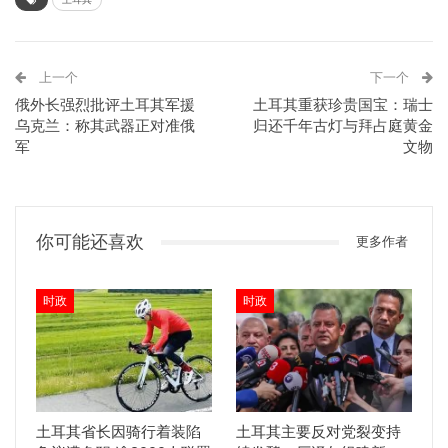
上一个
下一个
俄外长强烈批评土耳其军援
土耳其重获珍贵国宝：瑞士
乌克兰：称其武器正对准俄
归还千年古灯与拜占庭黄金
军
文物
你可能还喜欢
更多作者
时政
时政
土耳其省长因骑行着装陷
土耳其主要反对党裂变持