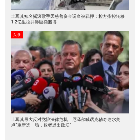
土耳其知名摇滚歌手因慈善资金调查被羁押：检方指控转移
1.2亿里拉并涉巨额赌博
头条
土耳其最大反对党陷法律危机：厄泽尔喊话克勒奇达尔奥
卢“重新选一场，败者退出政坛”