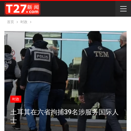
首页
时政
时政
土耳其在六省拘捕39名涉服务国际人
士