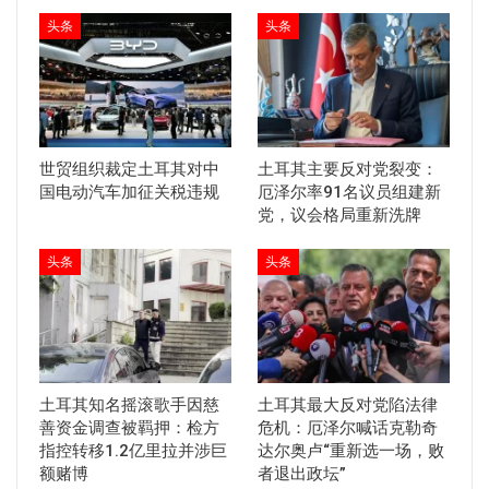
头条
头条
世贸组织裁定土耳其对中
土耳其主要反对党裂变：
国电动汽车加征关税违规
厄泽尔率91名议员组建新
党，议会格局重新洗牌
头条
头条
土耳其知名摇滚歌手因慈
土耳其最大反对党陷法律
善资金调查被羁押：检方
危机：厄泽尔喊话克勒奇
指控转移1.2亿里拉并涉巨
达尔奥卢“重新选一场，败
额赌博
者退出政坛”