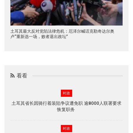
土耳其最大反对党陷法律危机：厄泽尔喊话克勒奇达尔奥
卢“重新选一场，败者退出政坛”
看看
时政
土耳其省长因骑行着装陷争议遭免职 逾8000人联署要求
恢复职务
时政