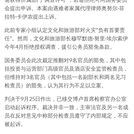
会提出申诉。本案由遇难者家属代理律师奥努尔·菲
拉特·卡伊农提出上诉。
此前专家小组认定文化和旅游部对火灾“负有首要责
任”。然而，文化和旅游部长穆罕默德·努里·埃尔索伊
今年4月拒绝授权调查，援引公务员豁免条款。
国务委员会此次裁定推翻对9名官员的豁免，其中包
括投资与运营部门高级官员及酒店安全监管检查员，
但维持对3名官员（其中包括一名副部长和两名见习
检查员）的豁免，认为其行为不足以立案。
判决于9月25日作出，已移交博卢首席检察官办公室
启动起诉程序。裁决并非一致，主审法官及另一名成
员在反对意见中称部分检查员遵守了内部规定，不应
被起诉。