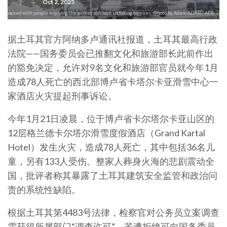
Oct 2, 2025
于
at was packed with people enjoying the winter holidays, including families. (Photo by Adem ALTAN / AFP)
据土耳其官方阿纳多卢通讯社报道，土耳其最高行政
法院——国务委员会已推翻文化和旅游部长此前作出
的豁免决定，允许对9名文化和旅游部官员就今年1月
造成78人死亡的西北部博卢省卡塔尔卡亚滑雪中心一
家酒店火灾提起刑事诉讼。
今年1月21日凌晨，位于博卢省卡尔塔尔卡亚山区的
12层格兰德卡尔塔尔滑雪度假酒店（Grand Kartal
Hotel）发生火灾，造成78人死亡，其中包括36名儿
童，另有133人受伤。整家人葬身火海的悲剧震动全
国，批评者称其暴露了土耳其建筑安全监管和政治问
责的系统性缺陷。
根据土耳其第4483号法律，检察官对公务员立案调查
需获得所属部门“调查许可”，若遭拒绝可向国务委员