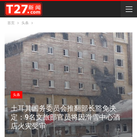
首页
头条
头条
土耳其国务委员会推翻部长豁免决
定：9名文旅部官员将因滑雪中心酒
店火灾受审