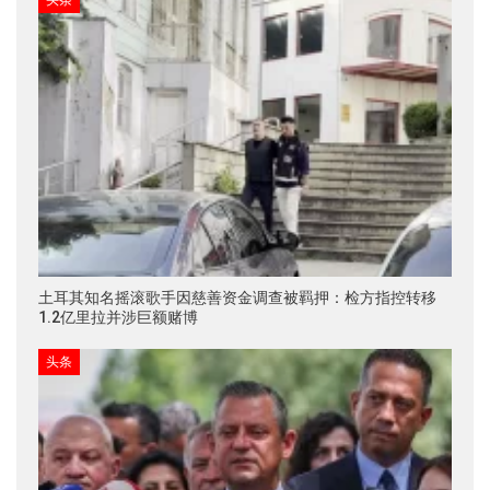
土耳其知名摇滚歌手因慈善资金调查被羁押：检方指控转移
1.2亿里拉并涉巨额赌博
头条