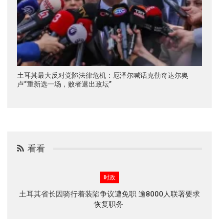
土耳其最大反对党陷法律危机：厄泽尔喊话克勒奇达尔奥
卢“重新选一场，败者退出政坛”
看看
时政
土耳其省长因骑行着装陷争议遭免职 逾8000人联署要求
恢复职务