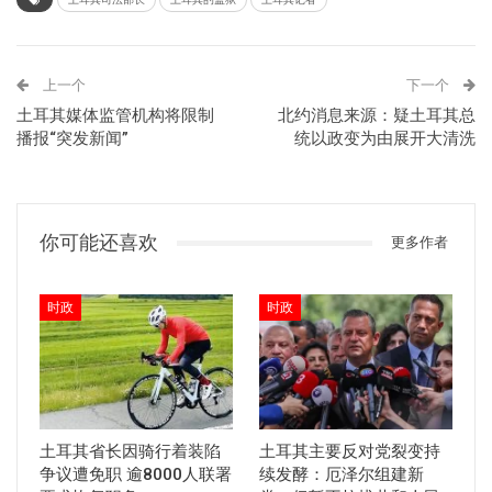
上一个
下一个
土耳其媒体监管机构将限制
北约消息来源：疑土耳其总
播报“突发新闻”
统以政变为由展开大清洗
你可能还喜欢
更多作者
时政
时政
土耳其省长因骑行着装陷
土耳其主要反对党裂变持
争议遭免职 逾8000人联署
续发酵：厄泽尔组建新