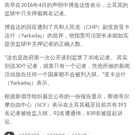
而早在2016年4月的声明中博兹达曾表示，土耳其的
监狱中只关押着两名记者。
博兹达的回应遭到了共和人民党（CHP）副党首亚卡
达什（Yarkadaş）的批评，他指责司法部长未能如实
提供监狱中关押记者的正确人数。
“这也是政府第一次公开谈到监禁了30名记者。 其实
别说30个记者，就算只有一个记者，凭他所做的新闻
活动放在任何一个国家都不会被判入狱。”亚卡达什
（Yarkadaş）表示。
根据新倡导组织最近公布的一份报告显示，斯德哥尔
摩自由中心（SCF）表示在土耳其截至目前共有191
名记者被收监入狱，92名遭通缉，839名被提起诉
讼。
土耳其司法部长
土耳其的监狱
土耳其记者