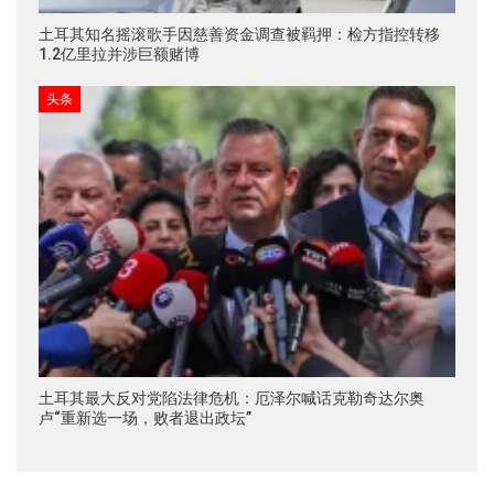
土耳其知名摇滚歌手因慈善资金调查被羁押：检方指控转移
1.2亿里拉并涉巨额赌博
头条
土耳其最大反对党陷法律危机：厄泽尔喊话克勒奇达尔奥
卢“重新选一场，败者退出政坛”