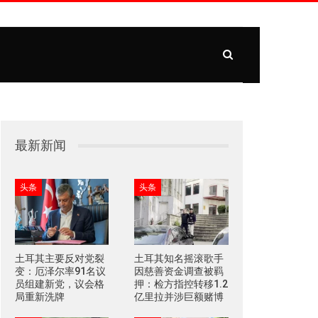
最新新闻
头条
头条
土耳其主要反对党裂
土耳其知名摇滚歌手
变：厄泽尔率91名议
因慈善资金调查被羁
员组建新党，议会格
押：检方指控转移1.2
局重新洗牌
亿里拉并涉巨额赌博