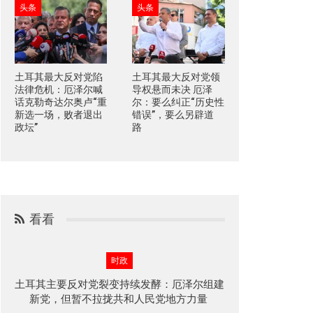
头条
头条
土耳其最大反对党陷
土耳其最大反对党领
法律危机：厄泽尔喊
导权悬而未决 厄泽
话克勒奇达尔奥卢“重
尔：要么纠正“历史性
新选一场，败者退出
错误”，要么另辟道
政坛”
路
看看
时政
土耳其主要反对党裂变持续发酵：厄泽尔组建
新党，但暂不拉拢共和人民党地方力量