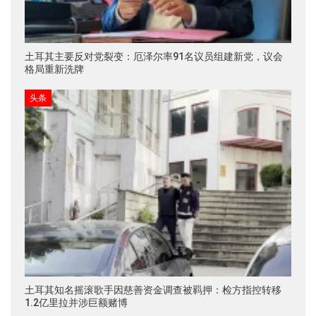
土耳其主要反对党裂变：厄泽尔率91名议员组建新党，议会
格局重新洗牌
头条
土耳其知名摇滚歌手因慈善资金调查被羁押：检方指控转移
1.2亿里拉并涉巨额赌博