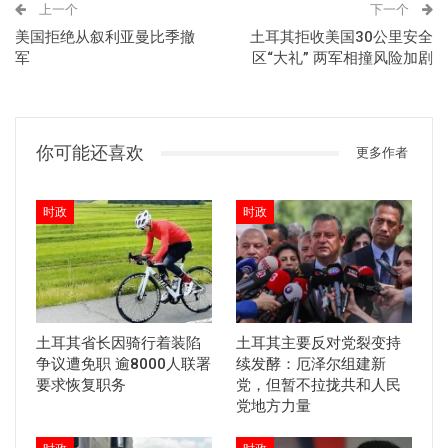
上一个
下一个
美国拒绝从叙利亚曼比季撤
土耳其拒收美国30公里安全
军
区“大礼” 两军相撞风险加剧
你可能还喜欢
更多作者
时政
时政
土耳其省长因骑行着装陷
土耳其主要反对党裂变持
争议遭免职 逾8000人联署
续发酵：厄泽尔组建新
要求恢复职务
党，但暂不拉拢共和人民
党地方力量