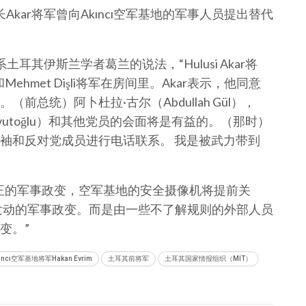
Akar将军曾向Akıncı空军基地的军事人员提出替代
土耳其伊斯兰学者葛兰的说法，“Hulusi Akar将
k将军和Mehmet Dişli将军在房间里。Akar表示，他同意
总统）阿卜杜拉·古尔（Abdullah Gül），
avutoğlu）和其他党员的会面将是有益的。（那时）
袖和反对党成员进行电话联系。 我是被武力带到
场真正的军事政变，空军基地的安全摄像机将提前关
）发动的军事政变。而是由一些不了解规则的外部人员
变。”
ıncı空军基地将军Hakan Evrim
土耳其前将军
土耳其国家情报组织（MİT）