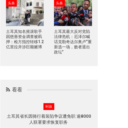
头条
头条
土耳其知名摇滚歌手
土耳其最大反对党陷
因慈善资金调查被羁
法律危机：厄泽尔喊
押：检方指控转移1.2
话克勒奇达尔奥卢“重
亿里拉并涉巨额赌博
新选一场，败者退出
政坛”
看看
时政
土耳其省长因骑行着装陷争议遭免职 逾8000
人联署要求恢复职务