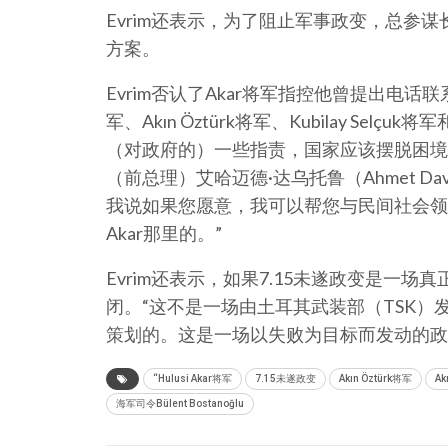
Evrim还表示，为了阻止军事政变，总参谋长
方案。
Evrim否认了Akar将军指控他曾提出电话联系
军、Akın Öztürk将军、Kubilay Selçu
（对政府的）一些指责，国家应该摆脱困境。（前
（前总理）艾哈迈德·达乌托鲁（Ahmet D
我说如果您愿意，我可以帮您与民间社会领
Akar那里的。”
Evrim还表示，如果7.15未遂政变是一
闭。“这不是一场由土耳其武装部（TSK
策划的。这是一场以失败为目标而发动的政
“Hulusi Akar将军
7.15未遂政变
Akın Öztürk将军
Ak
海军司令Bülent Bostanoğlu