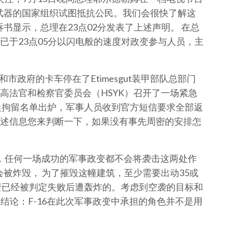
武器的国家组织试图抵抗公民。我们会很快了解这
书显示，总理在23点02分发表了上述声明。 在总
已于23点05分以闪电般的速度对政变参与人员，主
和市政府的卡车停在了Etimesgut装甲部队总部门
高法官和检察官委员会（HSYK）召开了一场紧急
晨拘留名单出炉，军事人员收到官方短信要求全部返
述信息您来判断一下，如果没有事先周密的安排怎
示，任何一场成功的军事政变都不会将袭击这两处作
被炸毁， 为了摧毁这幢建筑，至少需要出动35或
政变已经被判定失败后遭轰炸的。考虑到空袭的目标和
下结论：F-16在此次军事政变中承担的角色并不是用