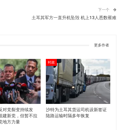
下一个
土耳其军方一直升机坠毁 机上13人悉数罹难
更多作者
时政
反对党裂变持续发
沙特为土耳其货运司机设新签证
组建新党，但暂不拉
陆路运输时隔多年恢复
党地方力量