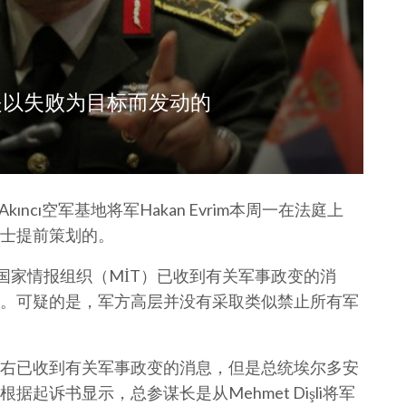
变是以失败为目标而发动的
ncı空军基地将军Hakan Evrim本周一在法庭上
士提前策划的。
国家情报组织（MİT）已收到有关军事政变的消
。可疑的是，军方高层并没有采取类似禁止所有军
右已收到有关军事政变的消息，但是总统埃尔多安
起诉书显示，总参谋长是从Mehmet Dişli将军