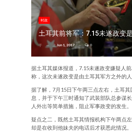
时政
土耳其前将军：7.15未遂政
上
Jun 1, 2017
0
于
据土耳其媒体报道，7.15未遂政变嫌疑人前Akı
称，这次未遂政变是由土耳其军方之外的人
据了解，7月15日下午两三点左右，土耳其
息，并于下午三时通知了武装部队总参谋长
人外出等简单措施，阻止军事政变的发生。
疑点之二，既然土耳其情报机构下午两点左
却是在收到他妹夫的电话后才获悉此情况。根据