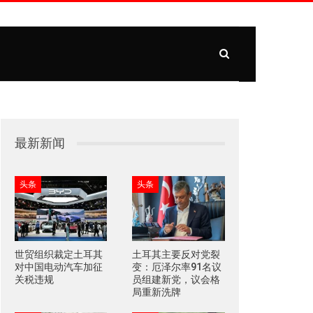
最新新闻
头条
头条
世贸组织裁定土耳其
土耳其主要反对党裂
对中国电动汽车加征
变：厄泽尔率91名议
关税违规
员组建新党，议会格
局重新洗牌