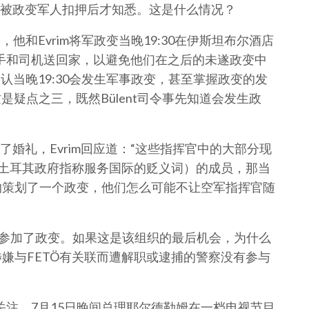
被政变军人扣押后才知悉。这是什么情况？
中提到，他和Evrim将军政变当晚19:30在伊斯坦布尔酒店
副手和司机送回家，以避免他们在之后的未遂政变中
u由此确认当晚19:30会发生军事政变，甚至掌握政变的发
这是疑点之三，既然Bülent司令事先知道会发生政
婚礼，Evrim回应道：“这些指挥官中的大部分现
（土耳其政府指称服务国际的贬义词）的成员，那当
的策划了一个政变，他们怎么可能不让空军指挥官随
K人员参加了政变。如果这是该组织的最后机会，为什么
嫌与FETÖ有关联而遭解职或逮捕的警察没有参与
得关注，7月15日晚间总理耶尔德勒姆在一档电视节目