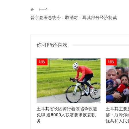
上一个
普京签署总统令：取消对土耳其部分经济制裁
你可能还喜欢
时政
时政
土耳其省长因骑行着装陷争议遭
土耳其主要
免职 逾8000人联署要求恢复职
酵：厄泽尔
务
拢共和人民