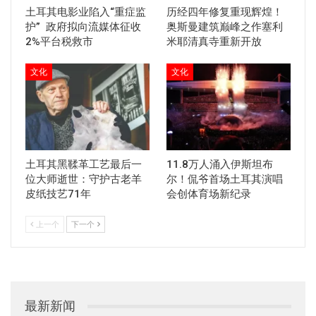
土耳其电影业陷入“重症监
历经四年修复重现辉煌！
护” 政府拟向流媒体征收
奥斯曼建筑巅峰之作塞利
2%平台税救市
米耶清真寺重新开放
文化
文化
土耳其黑鞣革工艺最后一
11.8万人涌入伊斯坦布
位大师逝世：守护古老羊
尔！侃爷首场土耳其演唱
皮纸技艺71年
会创体育场新纪录
上一个
下一个
最新新闻