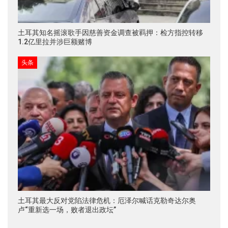
土耳其知名摇滚歌手因慈善资金调查被羁押：检方指控转移
1.2亿里拉并涉巨额赌博
头条
土耳其最大反对党陷法律危机：厄泽尔喊话克勒奇达尔奥
卢“重新选一场，败者退出政坛”