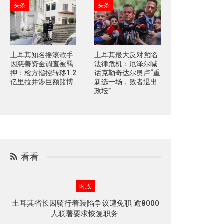
头条
头条
土耳其知名摇滚歌手
土耳其最大反对党陷
因慈善资金调查被羁
法律危机：厄泽尔喊
押：检方指控转移1.2
话克勒奇达尔奥卢“重
亿里拉并涉巨额赌博
新选一场，败者退出
政坛”
看看
时政
土耳其省长因骑行着装陷争议遭免职 逾8000
人联署要求恢复职务