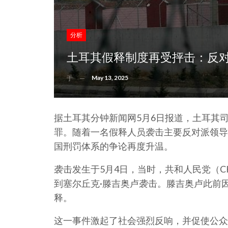
分析
土耳其假释制度再受抨击：反
May 13, 2025
于
据土耳其分钟新闻网5月6日报道，土耳其
罪。随着一名假释人员袭击主要反对派领导
国刑罚体系的争论再度升温。
袭击发生于5月4日，当时，共和人民党（
到塞尔丘克·滕吉奥卢袭击。滕吉奥卢此前因
释。
这一事件激起了社会强烈反响，并促使公众