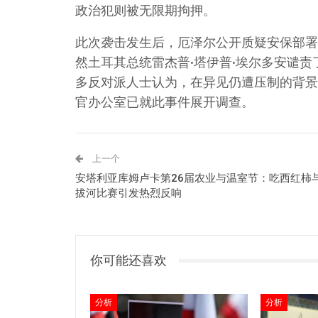
政治犯则被无限期拘押。
此次袭击发生后，厄泽尔公开质疑安保部署
然土耳其总统雷杰普·塔伊普·埃尔多安谴责
多反对派人士认为，在异见仍遭压制的背景
官办公室已就此事件展开调查。
上一个
安塔利亚库姆卢卡第26届农业与温室节：吃西红柿
拔河比赛引发热烈反响
你可能还喜欢
分析
分析