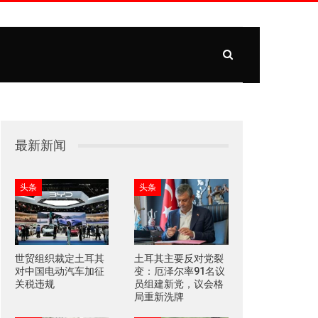
最新新闻
头条
头条
世贸组织裁定土耳其
土耳其主要反对党裂
对中国电动汽车加征
变：厄泽尔率91名议
关税违规
员组建新党，议会格
局重新洗牌