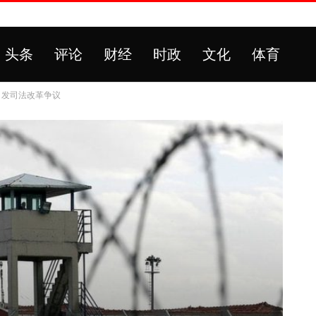
头条
评论
财经
时政
文化
体育
引发司法改革争议