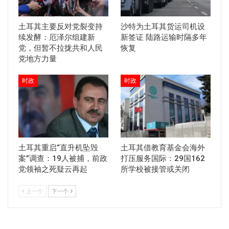
土耳其主要反对党裂变持
沙特为土耳其货运司机设
续发酵：厄泽尔组建新
新签证 陆路运输时隔多年
党，但暂不拉拢共和人民
恢复
党地方力量
时政
时政
土耳其重启“直升机坠毁
土耳其借教育基金会海外
案”调查：19人被捕，前政
打压服务国际：29国162
党领袖之死疑云再起
所学校被接管或关闭
上一个
下一个