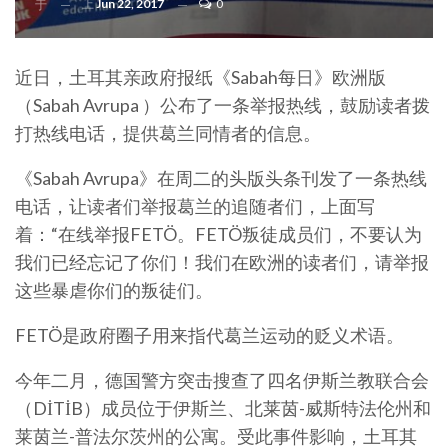
上
Jun 22, 2017
0
于
近日，土耳其亲政府报纸《Sabah每日》欧洲版
（Sabah Avrupa ）公布了一条举报热线，鼓励读者拨
打热线电话，提供葛兰同情者的信息。
《Sabah Avrupa》在周二的头版头条刊发了一条热线
电话，让读者们举报葛兰的追随者们，上面写
着：“在线举报FETÖ。FETÖ叛徒成员们，不要认为
我们已经忘记了你们！我们在欧洲的读者们，请举报
这些暴虐你们的叛徒们。
FETÖ是政府圈子用来指代葛兰运动的贬义术语。
今年二月，德国警方突击搜查了四名伊斯兰教联合会
（DİTİB）成员位于伊斯兰、北莱茵-威斯特法伦州和
莱茵兰-普法尔茨州的公寓。受此事件影响，土耳其