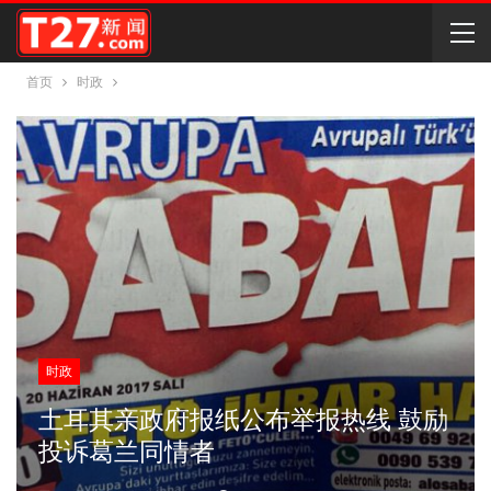
首页
时政
时政
土耳其亲政府报纸公布举报热线 鼓励
投诉葛兰同情者