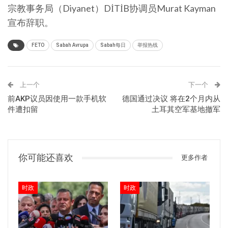
宗教事务局（Diyanet）DİTİB协调员Murat Kayman
宣布辞职。
FETO
Sabah Avrupa
Sabah每日
举报热线
上一个
下一个
前AKP议员因使用一款手机软
德国通过决议 将在2个月内从
件遭扣留
土耳其空军基地撤军
你可能还喜欢
更多作者
时政
时政