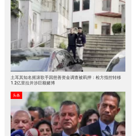
土耳其知名摇滚歌手因慈善资金调查被羁押：检方指控转移
1.2亿里拉并涉巨额赌博
头条