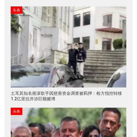
头条
土耳其知名摇滚歌手因慈善资金调查被羁押：检方指控转移
1.2亿里拉并涉巨额赌博
头条