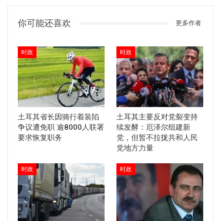
你可能还喜欢
更多作者
时政
时政
土耳其省长因骑行着装陷
土耳其主要反对党裂变持
争议遭免职 逾8000人联署
续发酵：厄泽尔组建新
要求恢复职务
党，但暂不拉拢共和人民
党地方力量
时政
时政