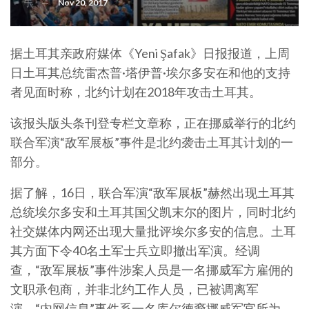
Nov 20, 2017
于
据土耳其亲政府媒体《Yeni Şafak》日报报道，上周
日土耳其总统雷杰普·塔伊普·埃尔多安在和他的支持
者见面时称，北约计划在2018年攻击土耳其。
该报头版头条刊登专栏文章称，正在挪威举行的北约
联合军演“敌军展板”事件是北约袭击土耳其计划的一
部分。
据了解，16日，联合军演“敌军展板”赫然出现土耳其
总统埃尔多安和土耳其国父凯末尔的图片，同时北约
社交媒体内网还出现大量批评埃尔多安的信息。土耳
其方面下令40名土军士兵立即撤出军演。经调
查，“敌军展板”事件涉案人员是一名挪威军方雇佣的
文职承包商，并非北约工作人员，已被调离军
演。“内网信息”事件系一名库尔德裔挪威军官所为。