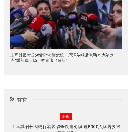
土耳其最大反对党陷法律危机：厄泽尔喊话克勒奇达尔奥
卢“重新选一场，败者退出政坛”
看看
时政
土耳其省长因骑行着装陷争议遭免职 逾8000人联署要求