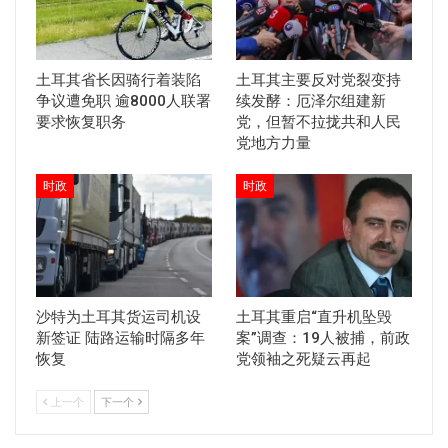
土耳其省长因骑行着装陷
土耳其主要反对党裂变持
争议遭免职 逾8000人联署
续发酵：厄泽尔组建新
要求恢复职务
党，但暂不拉拢共和人民
党地方力量
时政
时政
沙特为土耳其货运司机设
土耳其重启“直升机坠毁
新签证 陆路运输时隔多年
案”调查：19人被捕，前政
恢复
党领袖之死疑云再起
上一个
下一个