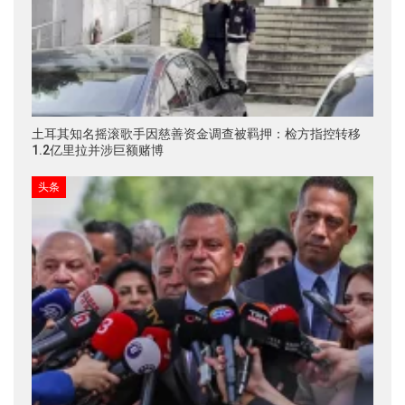
土耳其知名摇滚歌手因慈善资金调查被羁押：检方指控转移
1.2亿里拉并涉巨额赌博
头条