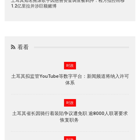
土耳其知名摇滚歌手因慈善资金调查被羁押：检方指控转移
1.2亿里拉并涉巨额赌博
看看
时政
土耳其拟监管YouTube等数字平台：新闻频道将纳入许可
体系
时政
土耳其省长因骑行着装陷争议遭免职 逾8000人联署要求
恢复职务
时政