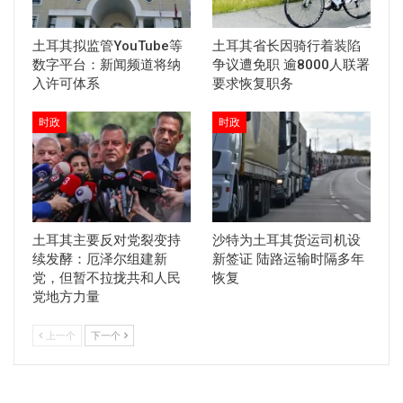
土耳其拟监管YouTube等
土耳其省长因骑行着装陷
数字平台：新闻频道将纳
争议遭免职 逾8000人联署
入许可体系
要求恢复职务
时政
时政
土耳其主要反对党裂变持
沙特为土耳其货运司机设
续发酵：厄泽尔组建新
新签证 陆路运输时隔多年
党，但暂不拉拢共和人民
恢复
党地方力量
上一个
下一个