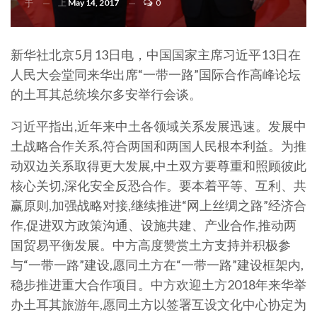
上
May 14, 2017
0
于
新华社北京5月13日电，中国国家主席习近平13日在
人民大会堂同来华出席“一带一路”国际合作高峰论坛
的土耳其总统埃尔多安举行会谈。
习近平指出,近年来中土各领域关系发展迅速。发展中
土战略合作关系,符合两国和两国人民根本利益。为推
动双边关系取得更大发展,中土双方要尊重和照顾彼此
核心关切,深化安全反恐合作。要本着平等、互利、共
赢原则,加强战略对接,继续推进“网上丝绸之路”经济合
作,促进双方政策沟通、设施共建、产业合作,推动两
国贸易平衡发展。中方高度赞赏土方支持并积极参
与“一带一路”建设,愿同土方在“一带一路”建设框架内,
稳步推进重大合作项目。中方欢迎土方2018年来华举
办土耳其旅游年,愿同土方以签署互设文化中心协定为