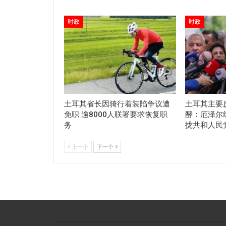
时政
时政
土耳其省长因骑行着装陷争议遭
土耳其主要
免职 逾8000人联署要求恢复职
酵：厄泽尔
务
拢共和人民
上一个
下一个