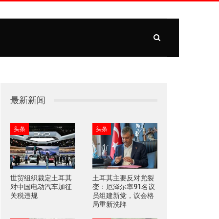
最新新闻
头条
头条
世贸组织裁定土耳其
土耳其主要反对党裂
对中国电动汽车加征
变：厄泽尔率91名议
关税违规
员组建新党，议会格
局重新洗牌