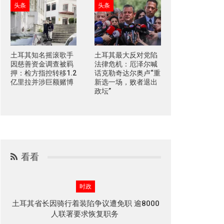
头条
头条
土耳其知名摇滚歌手
土耳其最大反对党陷
因慈善资金调查被羁
法律危机：厄泽尔喊
押：检方指控转移1.2
话克勒奇达尔奥卢“重
亿里拉并涉巨额赌博
新选一场，败者退出
政坛”
看看
时政
土耳其省长因骑行着装陷争议遭免职 逾8000
人联署要求恢复职务