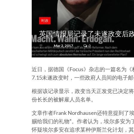
时政
英国情报局记录了未遂政变后
Mar 2, 2017
0
于
近日，据德国《Focus》杂志的一篇名为
7.15未遂政变时，一些政府人员间的电子
根据该记录显示，政变当天正发党已决定将
份长长的被解雇人员名单。
文章作者Frank Nordhausen还特意
赐给我们的礼物”。作者认为，埃尔多安为
怀疑埃尔多安在追求某种伊斯兰化计划，其