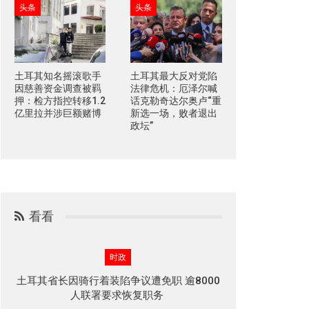
头条
头条
土耳其知名摇滚歌手
土耳其最大反对党陷
因慈善资金调查被羁
法律危机：厄泽尔喊
押：检方指控转移1.2
话克勒奇达尔奥卢“重
亿里拉并涉巨额赌博
新选一场，败者退出
政坛”
看看
时政
土耳其省长因骑行着装陷争议遭免职 逾8000
人联署要求恢复职务