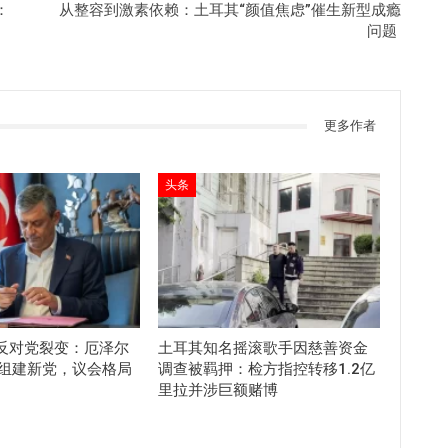
：
从整容到激素依赖：土耳其“颜值焦虑”催生新型成瘾
问题
更多作者
头条
反对党裂变：厄泽尔
土耳其知名摇滚歌手因慈善资金
员组建新党，议会格局
调查被羁押：检方指控转移1.2亿
里拉并涉巨额赌博