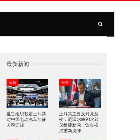
最新新闻
头条
头条
世贸组织裁定土耳其
土耳其主要反对党裂
对中国电动汽车加征
变：厄泽尔率91名议
关税违规
员组建新党，议会格
局重新洗牌