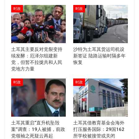
时政
时政
土耳其主要反对党裂变持
沙特为土耳其货运司机设
续发酵：厄泽尔组建新
新签证 陆路运输时隔多年
党，但暂不拉拢共和人民
恢复
党地方力量
时政
时政
土耳其重启“直升机坠毁
土耳其借教育基金会海外
案”调查：19人被捕，前政
打压服务国际：29国162
党领袖之死疑云再起
所学校被接管或关闭