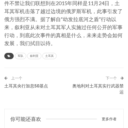
件不禁让我们联想到在
2015
年同样是
11
月
24
日，土
耳其军机击落了越过边境的俄罗斯军机，此事引发了
俄方强烈不满。据了解自“幼发拉底河之盾”行动以
来，叙利亚从未对土耳其军人实施过任何公开的军事
行动，到底此次事件的真相是什么，未来走势会如何
发展，我们拭目以待。
军队
叙利亚
土耳其
上一个
下一个
土耳其央行加息50基点
奥地利对土耳其实行武器禁
运
你可能还喜欢
更多作者