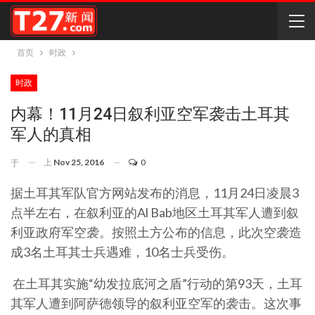
首页
时政
时政
内幕！11月24日叙利亚空军袭击土耳其
军人的真相
上
Nov 25, 2016
0
于
据土耳其军队官方网站发布的消息，
11
月
24
日凌晨
3
点半左右，在叙利亚的
Al Bab
地区土耳其军人遭到叙
利亚政府军空袭。按照土方公布的信息，此次空袭造
成
3
名土耳其士兵遇难，
10
名士兵受伤。
在土耳其实施“幼发拉底河之盾”行动的第
93
天，土耳
其军人遭到阿萨德领导的叙利亚空军的袭击。这次事