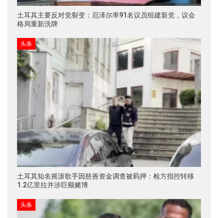
土耳其主要反对党裂变：厄泽尔率91名议员组建新党，议会
格局重新洗牌
头条
土耳其知名摇滚歌手因慈善资金调查被羁押：检方指控转移
1.2亿里拉并涉巨额赌博
头条