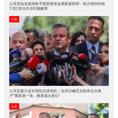
土耳其知名摇滚歌手因慈善资金调查被羁押：检方指控转移
1.2亿里拉并涉巨额赌博
头条
土耳其最大反对党陷法律危机：厄泽尔喊话克勒奇达尔奥
卢“重新选一场，败者退出政坛”
头条