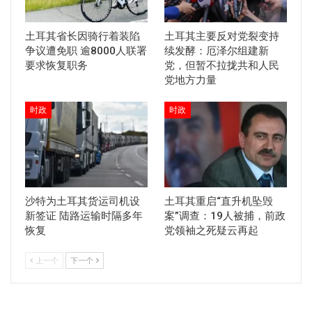
土耳其省长因骑行着装陷
土耳其主要反对党裂变持
争议遭免职 逾8000人联署
续发酵：厄泽尔组建新
要求恢复职务
党，但暂不拉拢共和人民
党地方力量
时政
时政
沙特为土耳其货运司机设
土耳其重启“直升机坠毁
新签证 陆路运输时隔多年
案”调查：19人被捕，前政
恢复
党领袖之死疑云再起
上一个
下一个