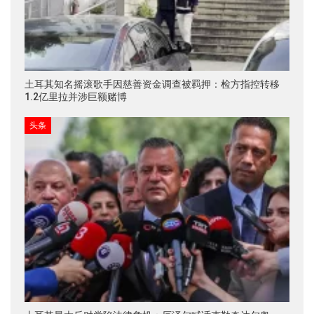
土耳其知名摇滚歌手因慈善资金调查被羁押：检方指控转移
1.2亿里拉并涉巨额赌博
头条