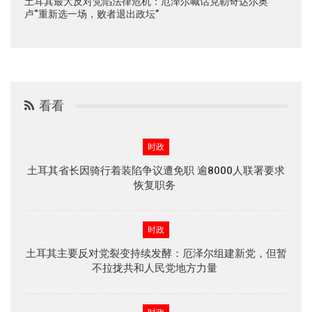
土耳其最大反对党陷法律危机：厄泽尔喊话克勒奇达尔奥
卢“重新选一场，败者退出政坛”
看看
时政
土耳其省长因骑行着装陷争议遭免职 逾8000人联署要求
恢复职务
时政
土耳其主要反对党裂变持续发酵：厄泽尔组建新党，但暂
不拉拢共和人民党地方力量