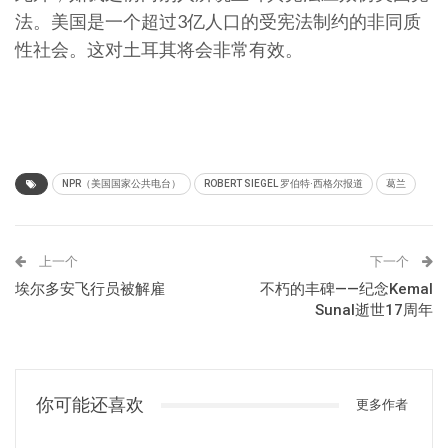
法。美国是一个超过3亿人口的受宪法制约的非同质
性社会。这对土耳其将会非常有效。
NPR（美国国家公共电台）
ROBERT SIEGEL 罗伯特·西格尔报道
葛兰
上一个
下一个
埃尔多安飞行员被解雇
不朽的丰碑——纪念Kemal
Sunal逝世17周年
你可能还喜欢
更多作者