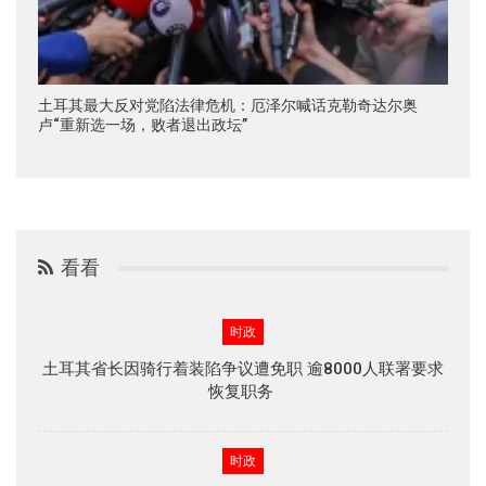
土耳其最大反对党陷法律危机：厄泽尔喊话克勒奇达尔奥
卢“重新选一场，败者退出政坛”
看看
时政
土耳其省长因骑行着装陷争议遭免职 逾8000人联署要求
恢复职务
时政