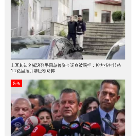
土耳其知名摇滚歌手因慈善资金调查被羁押：检方指控转移
1.2亿里拉并涉巨额赌博
头条