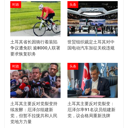
时政
头条
土耳其省长因骑行着装陷
世贸组织裁定土耳其对中
争议遭免职 逾8000人联署
国电动汽车加征关税违规
要求恢复职务
时政
头条
土耳其主要反对党裂变持
土耳其主要反对党裂变：
续发酵：厄泽尔组建新
厄泽尔率91名议员组建新
党，但暂不拉拢共和人民
党，议会格局重新洗牌
党地方力量