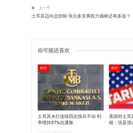
上一个
土耳其迈向总统制 埃尔多安离权力巅峰还有多远？
你可能还喜欢
财经
财经
土耳其央行连续四次按兵不动 利
美国对土耳其
率维持37%抗通胀
税：涉及强