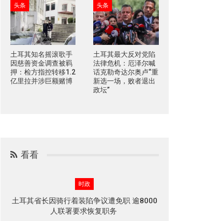
头条
头条
土耳其知名摇滚歌手
土耳其最大反对党陷
因慈善资金调查被羁
法律危机：厄泽尔喊
押：检方指控转移1.2
话克勒奇达尔奥卢“重
亿里拉并涉巨额赌博
新选一场，败者退出
政坛”
看看
时政
土耳其省长因骑行着装陷争议遭免职 逾8000
人联署要求恢复职务