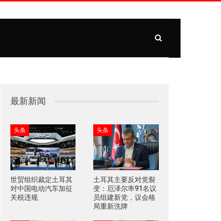
最新新闻
头条
头条
世贸组织裁定土耳其
土耳其主要反对党裂
对中国电动汽车加征
变：厄泽尔率91名议
关税违规
员组建新党，议会格
局重新洗牌