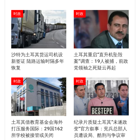
时政
时政
沙特为土耳其货运司机设
土耳其重启“直升机坠毁
新签证 陆路运输时隔多年
案”调查：19人被捕，前政
恢复
党领袖之死疑云再起
时政
时政
土耳其借教育基金会海外
纪录片质疑土耳其“未遂政
打压服务国际：29国162
变”官方叙事：宪兵总部人
所学校被接管或关闭
员遭设局、酷刑与争议审