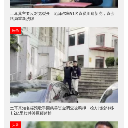
土耳其主要反对党裂变：厄泽尔率91名议员组建新党，议会
格局重新洗牌
头条
土耳其知名摇滚歌手因慈善资金调查被羁押：检方指控转移
1.2亿里拉并涉巨额赌博
头条