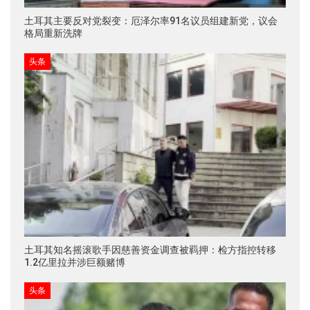
土耳其主要反对党裂变：厄泽尔率91名议员组建新党，议会
格局重新洗牌
头条
土耳其知名摇滚歌手因慈善资金调查被羁押：检方指控转移
1.2亿里拉并涉巨额赌博
头条