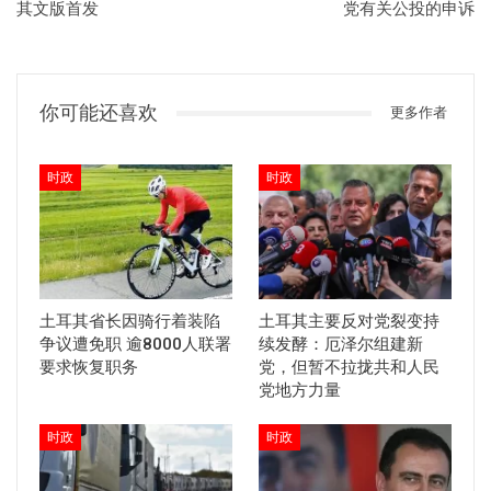
其文版首发
党有关公投的申诉
你可能还喜欢
更多作者
时政
时政
土耳其省长因骑行着装陷
土耳其主要反对党裂变持
争议遭免职 逾8000人联署
续发酵：厄泽尔组建新
要求恢复职务
党，但暂不拉拢共和人民
党地方力量
时政
时政