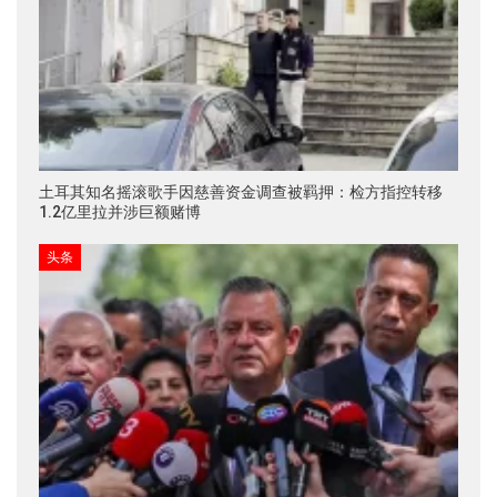
土耳其知名摇滚歌手因慈善资金调查被羁押：检方指控转移
1.2亿里拉并涉巨额赌博
头条