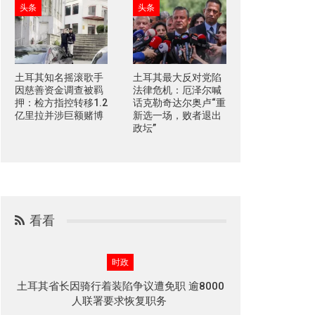
头条
头条
土耳其知名摇滚歌手
土耳其最大反对党陷
因慈善资金调查被羁
法律危机：厄泽尔喊
押：检方指控转移1.2
话克勒奇达尔奥卢“重
亿里拉并涉巨额赌博
新选一场，败者退出
政坛”
看看
时政
土耳其省长因骑行着装陷争议遭免职 逾8000
人联署要求恢复职务