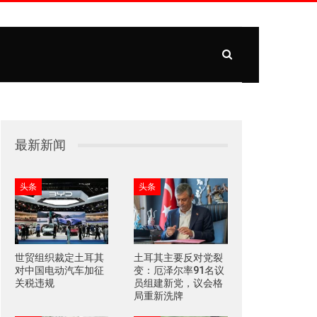
最新新闻
头条
头条
世贸组织裁定土耳其
土耳其主要反对党裂
对中国电动汽车加征
变：厄泽尔率91名议
关税违规
员组建新党，议会格
局重新洗牌