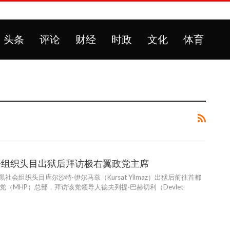
头条
评论
财经
时政
文化
体育
会组织头目出狱后拜访极右翼政党主席
黑社会组织头目库尔沙特·伊尔马兹（Kursat Yilmaz）出狱后前往首都
（MHP）总部，拜访该党领导人德夫列提·巴赫切利（Devlet