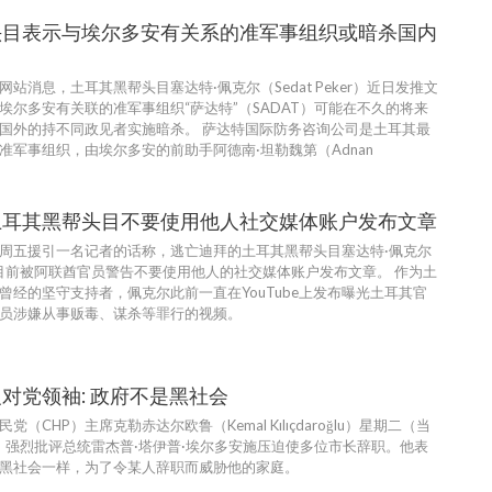
头目表示与埃尔多安有关系的准军事组织或暗杀国内
站消息，土耳其黑帮头目塞达特·佩克尔（Sedat Peker）近日发推文
埃尔多安有关联的准军事组织“萨达特”（SADAT）可能在不久的将来
国外的持不同政见者实施暗杀。 萨达特国际防务咨询公司是土耳其最
准军事组织，由埃尔多安的前助手阿德南·坦勒魏第（Adnan
。
土耳其黑帮头目不要使用他人社交媒体账户发布文章
周五援引一名记者的话称，逃亡迪拜的土耳其黑帮头目塞达特·佩克尔
ker）目前被阿联酋官员警告不要使用他人的社交媒体账户发布文章。 作为土
曾经的坚守支持者，佩克尔此前一直在YouTube上发布曝光土耳其官
员涉嫌从事贩毒、谋杀等罪行的视频。
对党领袖: 政府不是黑社会
（CHP）主席克勒赤达尔欧鲁（Kemal Kılıçdaroğlu）星期二（当
日）强烈批评总统雷杰普·塔伊普·埃尔多安施压迫使多位市长辞职。他表
黑社会一样，为了令某人辞职而威胁他的家庭。