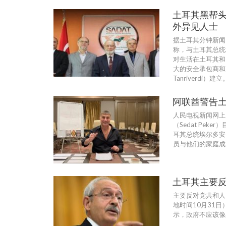
土耳其黑帮
外异见人士
据土耳其分钟新闻网
称，与土耳其总统
对生活在土耳其和
大的安全承包商和
Tanriverdi）建立
阿联酋警告
人民电视新闻网上
（Sedat Pe
耳其总统埃尔多安
员与他们的家庭成
土耳其主要反
主要反对党共和人民党
地时间10月31
示，政府不应该像