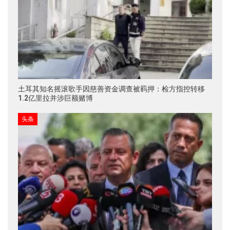
土耳其知名摇滚歌手因慈善资金调查被羁押：检方指控转移
1.2亿里拉并涉巨额赌博
头条