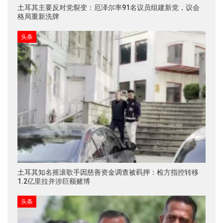
土耳其主要反对党裂变：厄泽尔率91名议员组建新党，议会
格局重新洗牌
头条
土耳其知名摇滚歌手因慈善资金调查被羁押：检方指控转移
1.2亿里拉并涉巨额赌博
头条