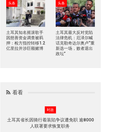
头条
头条
土耳其知名摇滚歌手
土耳其最大反对党陷
因慈善资金调查被羁
法律危机：厄泽尔喊
押：检方指控转移1.2
话克勒奇达尔奥卢“重
亿里拉并涉巨额赌博
新选一场，败者退出
政坛”
看看
时政
土耳其省长因骑行着装陷争议遭免职 逾8000
人联署要求恢复职务