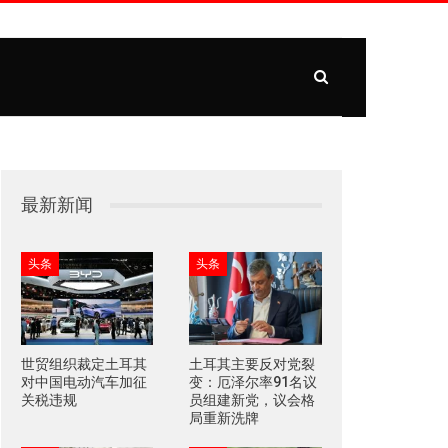
最新新闻
头条
头条
世贸组织裁定土耳其
土耳其主要反对党裂
对中国电动汽车加征
变：厄泽尔率91名议
关税违规
员组建新党，议会格
局重新洗牌