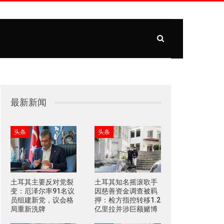
最新新闻
头条
头条
土耳其主要反对党裂
土耳其知名摇滚歌手
变：厄泽尔率91名议
因慈善资金调查被羁
员组建新党，议会格
押：检方指控转移1.2
局重新洗牌
亿里拉并涉巨额赌博