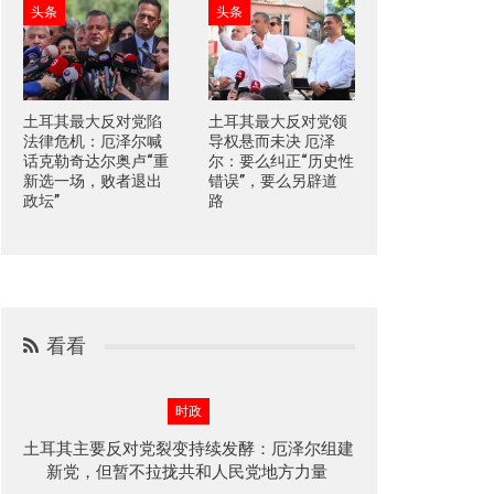
头条
头条
土耳其最大反对党陷
土耳其最大反对党领
法律危机：厄泽尔喊
导权悬而未决 厄泽
话克勒奇达尔奥卢“重
尔：要么纠正“历史性
新选一场，败者退出
错误”，要么另辟道
政坛”
路
看看
时政
土耳其主要反对党裂变持续发酵：厄泽尔组建
新党，但暂不拉拢共和人民党地方力量