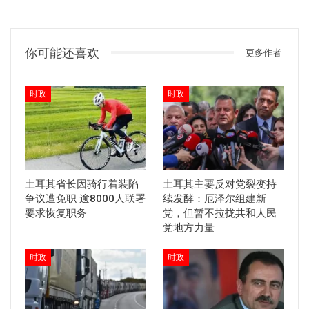
你可能还喜欢
更多作者
时政
时政
土耳其省长因骑行着装陷
土耳其主要反对党裂变持
争议遭免职 逾8000人联署
续发酵：厄泽尔组建新
要求恢复职务
党，但暂不拉拢共和人民
党地方力量
时政
时政