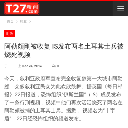
首页
时政
时政
阿勒颇刚被收复 IS发布两名土耳其士兵被
烧死视频
上
Dec 24, 2016
0
于
今天，叙利亚政府军宣布完全收复叙第一大城市阿勒
颇，众多叙利亚民众为此欢欣鼓舞。据英国《每日邮
报》22日报道，恐怖组织“伊斯兰国”（IS）成员发布
了一条行刑视频，视频中他们再次活活烧死了两名在
阿勒颇被捕的土耳其士兵。据悉， 视频名为“十字
盾”，22日经恐怖组织的频道发布。