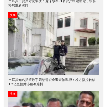
土耳其主要反对党裂变：厄泽尔率91名议员组建新党，议会
格局重新洗牌
头条
土耳其知名摇滚歌手因慈善资金调查被羁押：检方指控转移
1.2亿里拉并涉巨额赌博
头条