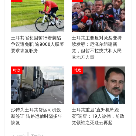
土耳其省长因骑行着装陷
土耳其主要反对党裂变持
争议遭免职 逾8000人联署
续发酵：厄泽尔组建新
要求恢复职务
党，但暂不拉拢共和人民
党地方力量
时政
时政
沙特为土耳其货运司机设
土耳其重启“直升机坠毁
新签证 陆路运输时隔多年
案”调查：19人被捕，前政
恢复
党领袖之死疑云再起
上一个
下一个