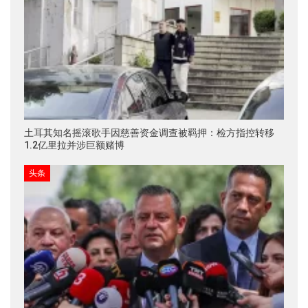
土耳其知名摇滚歌手因慈善资金调查被羁押：检方指控转移
1.2亿里拉并涉巨额赌博
头条