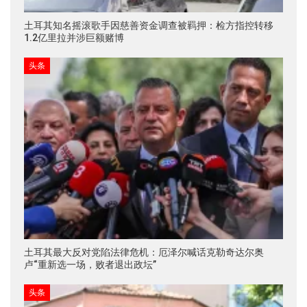
土耳其知名摇滚歌手因慈善资金调查被羁押：检方指控转移
1.2亿里拉并涉巨额赌博
头条
土耳其最大反对党陷法律危机：厄泽尔喊话克勒奇达尔奥
卢“重新选一场，败者退出政坛”
头条