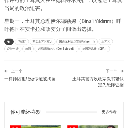
作许可的土耳其人在在德国寻求庇护，以逃避土耳其
当局的政治迫害。
星期一，土耳其总理伊尔德勒姆（Binali Yıldırım）呼
吁德国在安卡拉和政变分子间做出选择。
“勒索”
两名土耳其军人
因吉尔利克空军基地 incirlik
土耳其
庇护申请
德国
德国新闻杂志《Der Spiegel》
德国通讯社（DPA）
上一个
下一个
一律师因拒绝做假证被拘留
土耳其警方没收宗教书籍认
定为恐怖证据
你可能还喜欢
更多作者