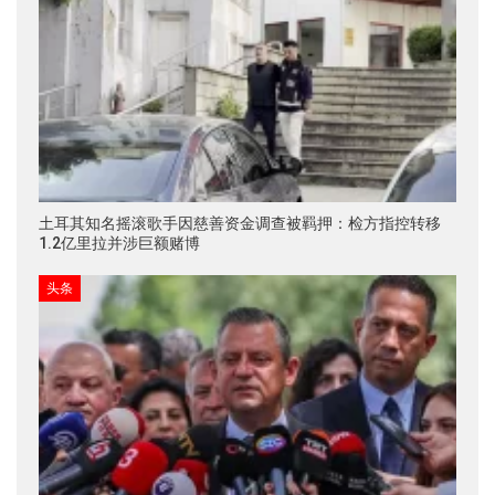
土耳其知名摇滚歌手因慈善资金调查被羁押：检方指控转移
1.2亿里拉并涉巨额赌博
头条