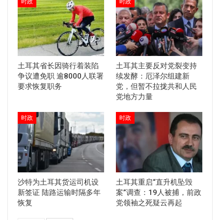
时政
时政
土耳其省长因骑行着装陷
土耳其主要反对党裂变持
争议遭免职 逾8000人联署
续发酵：厄泽尔组建新
要求恢复职务
党，但暂不拉拢共和人民
党地方力量
时政
时政
沙特为土耳其货运司机设
土耳其重启“直升机坠毁
新签证 陆路运输时隔多年
案”调查：19人被捕，前政
恢复
党领袖之死疑云再起