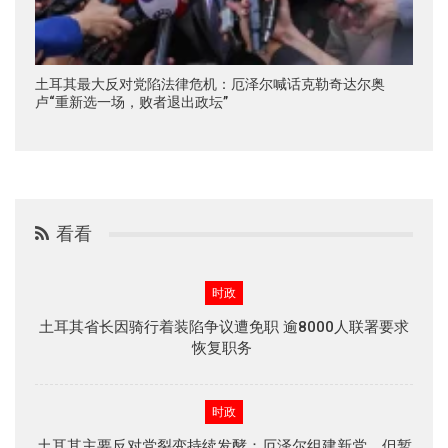
土耳其最大反对党陷法律危机：厄泽尔喊话克勒奇达尔奥
卢“重新选一场，败者退出政坛”
看看
时政
土耳其省长因骑行着装陷争议遭免职 逾8000人联署要求
恢复职务
时政
土耳其主要反对党裂变持续发酵：厄泽尔组建新党，但暂