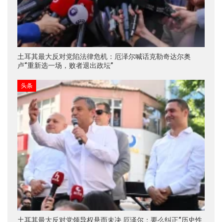
土耳其最大反对党陷法律危机：厄泽尔喊话克勒奇达尔奥
卢“重新选一场，败者退出政坛”
头条
土耳其最大反对党领导权悬而未决 厄泽尔：要么纠正“历史性