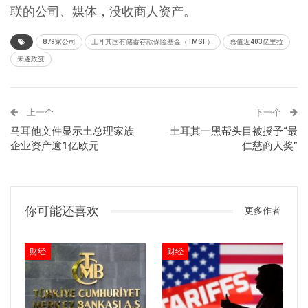
联的公司、媒体，没收商人资产。
879家公司
土耳其国有储蓄存款保险基金（TMSF）
总值近403亿里拉
未遂政变
上一个
下一个
马耳他文件显示土总理家族
土耳其一黑帮头目被授予“最
企业资产逾1亿欧元
仁慈商人奖”
你可能还喜欢
更多作者
财经
财经