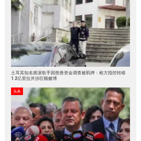
土耳其知名摇滚歌手因慈善资金调查被羁押：检方指控转移
1.2亿里拉并涉巨额赌博
头条