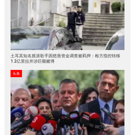
土耳其知名摇滚歌手因慈善资金调查被羁押：检方指控转移
1.2亿里拉并涉巨额赌博
头条