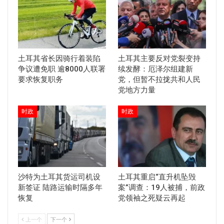
土耳其省长因骑行着装陷
土耳其主要反对党裂变持
争议遭免职 逾8000人联署
续发酵：厄泽尔组建新
要求恢复职务
党，但暂不拉拢共和人民
党地方力量
时政
时政
沙特为土耳其货运司机设
土耳其重启“直升机坠毁
新签证 陆路运输时隔多年
案”调查：19人被捕，前政
恢复
党领袖之死疑云再起
上一个
下一个