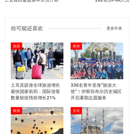
工资难以覆盖基本生活开销
282名涉PKK人员
你可能还喜欢
更多作者
旅游
旅游
土耳其跻身全球旅游增长
330名青年变身“旅游大
最快国家前四：国际游客
使”！伊斯坦布尔历史城区
数量较疫情前增长21%
开启暑期志愿服务
旅游
文化