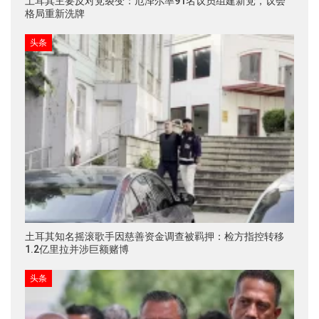
土耳其主要反对党裂变：厄泽尔率91名议员组建新党，议会
格局重新洗牌
头条
土耳其知名摇滚歌手因慈善资金调查被羁押：检方指控转移
1.2亿里拉并涉巨额赌博
头条