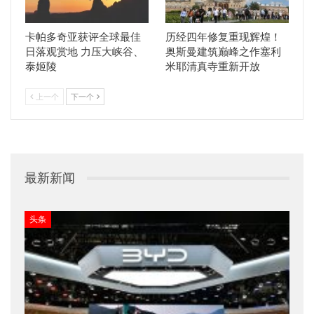
卡帕多奇亚获评全球最佳
历经四年修复重现辉煌！
日落观赏地 力压大峡谷、
奥斯曼建筑巅峰之作塞利
泰姬陵
米耶清真寺重新开放
上一个
下一个
最新新闻
头条