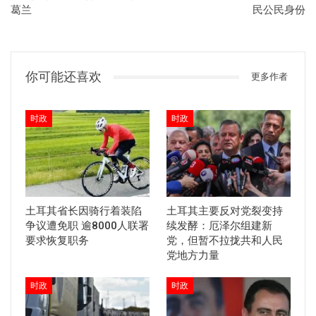
葛兰
民公民身份
你可能还喜欢
更多作者
时政
时政
土耳其省长因骑行着装陷
土耳其主要反对党裂变持
争议遭免职 逾8000人联署
续发酵：厄泽尔组建新
要求恢复职务
党，但暂不拉拢共和人民
党地方力量
时政
时政