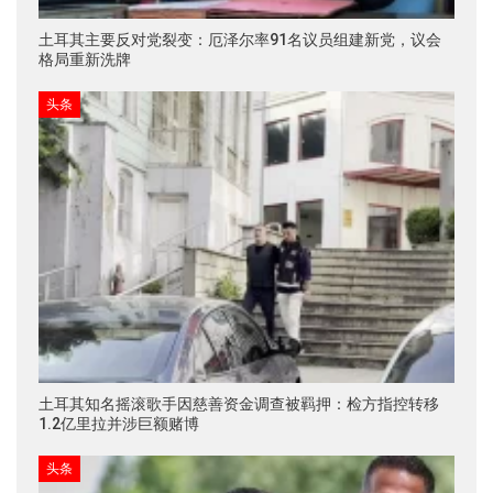
土耳其主要反对党裂变：厄泽尔率91名议员组建新党，议会
格局重新洗牌
头条
土耳其知名摇滚歌手因慈善资金调查被羁押：检方指控转移
1.2亿里拉并涉巨额赌博
头条