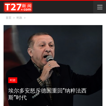
首页
时政
时政
埃尔多安怒斥德国重回“纳粹法西
斯”时代