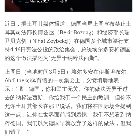
上
Mar 6, 2017
0
于
近日，据土耳其媒体报道，德国当局上周宣布禁止土
耳其司法部长博兹达（Bekir Bozdağ）和经济部长瑞
尹贝克切（Nihat Zeybekçi）在德国多个城市举行支
持4.16日宪法公投的政治集会，总统埃尔多安将德国
的这个做法描述为“无异于纳粹法西斯”。
上周日（当地时间3月5日）埃尔多安在伊斯坦布尔
Abdi İpekçi体育馆的一次集会上，义愤填膺地表
示：“哦，德国，你和民主无关。你的做法无异于过
去的纳粹法西斯。你给我们一个民主的教训，但你不
允许土耳其部长在那里说话。我们将在国际场合提到
这一点，让你在世界面前感到羞愧。我们不想看到纳
粹德国。我们以为德国早就放弃了这样的做法，但我
们错了。”