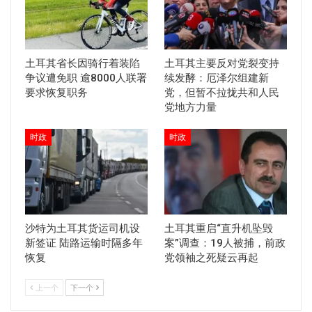
土耳其省长因骑行着装陷
土耳其主要反对党裂变持
争议遭免职 逾8000人联署
续发酵：厄泽尔组建新
要求恢复职务
党，但暂不拉拢共和人民
党地方力量
时政
时政
沙特为土耳其货运司机设
土耳其重启“直升机坠毁
新签证 陆路运输时隔多年
案”调查：19人被捕，前政
恢复
党领袖之死疑云再起
上一个
下一个