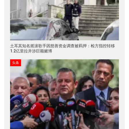
土耳其知名摇滚歌手因慈善资金调查被羁押：检方指控转移
1.2亿里拉并涉巨额赌博
头条