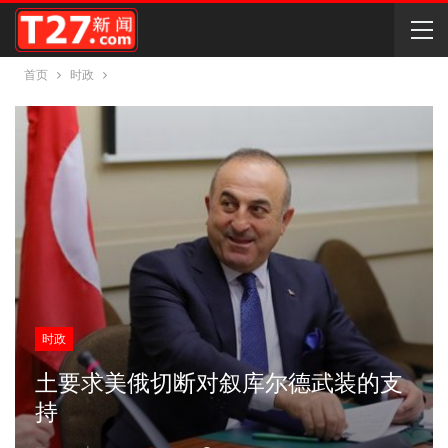
首页
时政
时政
土要求美俄切断对叙库尔德武装的支
持