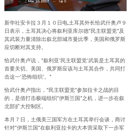
上
Mar 10, 2017
0
于
新华社安卡拉３月１０日电,土耳其外长恰武什奥卢９
日表示，土耳其决心将叙利亚库尔德“民主联盟党”及
其武装力量清除出叙北部城市曼比季，美国和俄罗斯
应切断对其支持。
恰武什奥卢说，“叙利亚‘民主联盟党’武装是土耳其的
首要关切。美国、俄罗斯应该与土耳其合作，共同打
击这一‘恐怖组织’。”
恰武什奥卢指出，“民主联盟党”参加拉卡之战的目
的，是借打击极端组织“伊斯兰国”之机，进一步在叙
北部扩大控制区。
本月７日，土俄美三国军方在土耳其举行会谈，商讨
针对“伊斯兰国”在叙利亚拉卡的大本营采取下一步军