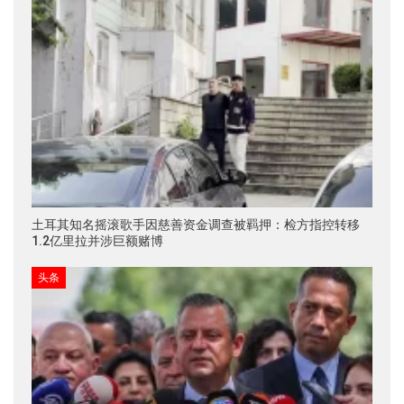
土耳其知名摇滚歌手因慈善资金调查被羁押：检方指控转移
1.2亿里拉并涉巨额赌博
头条