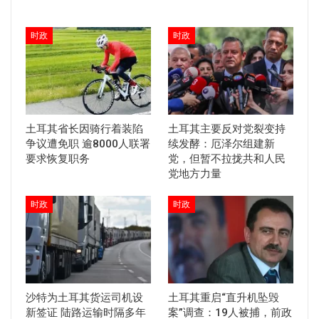
时政
时政
土耳其省长因骑行着装陷
土耳其主要反对党裂变持
争议遭免职 逾8000人联署
续发酵：厄泽尔组建新
要求恢复职务
党，但暂不拉拢共和人民
党地方力量
时政
时政
沙特为土耳其货运司机设
土耳其重启“直升机坠毁
新签证 陆路运输时隔多年
案”调查：19人被捕，前政