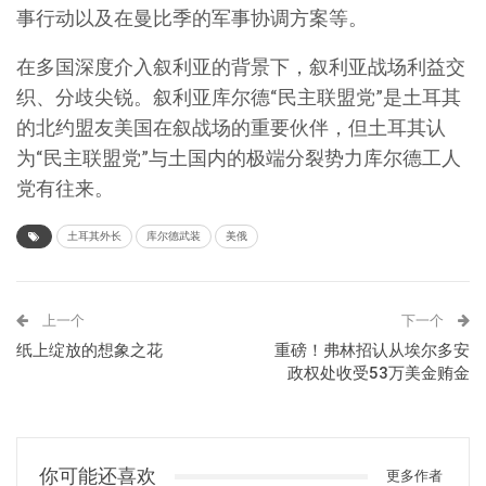
事行动以及在曼比季的军事协调方案等。
在多国深度介入叙利亚的背景下，叙利亚战场利益交
织、分歧尖锐。叙利亚库尔德“民主联盟党”是土耳其
的北约盟友美国在叙战场的重要伙伴，但土耳其认
为“民主联盟党”与土国内的极端分裂势力库尔德工人
党有往来。
土耳其外长
库尔德武装
美俄
上一个
下一个
纸上绽放的想象之花
重磅！弗林招认从埃尔多安
政权处收受53万美金贿金
你可能还喜欢
更多作者