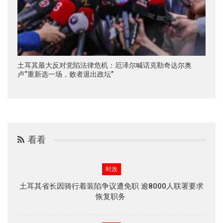
土耳其最大反对党陷法律危机：厄泽尔喊话克勒奇达尔奥
卢“重新选一场，败者退出政坛”
看看
时政
土耳其省长因骑行着装陷争议遭免职 逾8000人联署要求
恢复职务