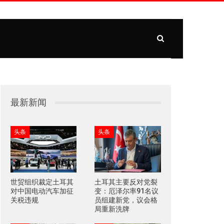
最新新闻
头条
头条
世贸组织裁定土耳其
土耳其主要反对党裂
对中国电动汽车加征
变：厄泽尔率91名议
关税违规
员组建新党，议会格
局重新洗牌