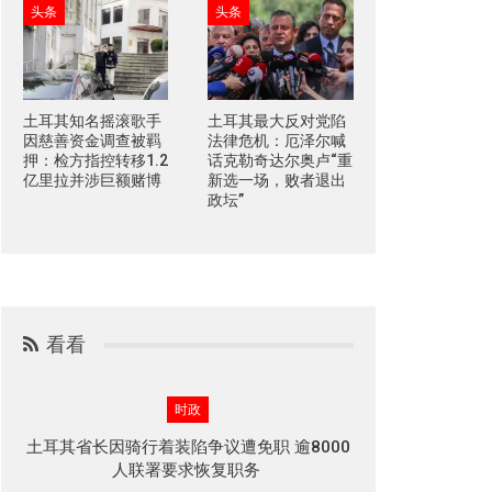
头条
头条
土耳其知名摇滚歌手
土耳其最大反对党陷
因慈善资金调查被羁
法律危机：厄泽尔喊
押：检方指控转移1.2
话克勒奇达尔奥卢“重
亿里拉并涉巨额赌博
新选一场，败者退出
政坛”
看看
时政
土耳其省长因骑行着装陷争议遭免职 逾8000
人联署要求恢复职务