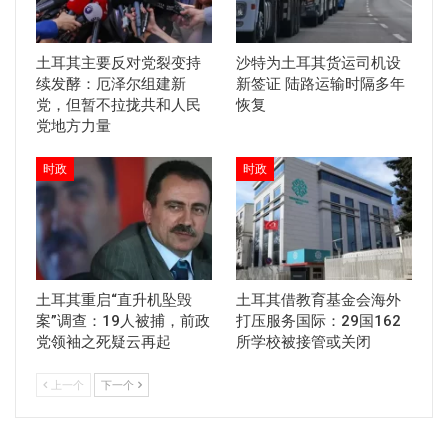
土耳其主要反对党裂变持
沙特为土耳其货运司机设
续发酵：厄泽尔组建新
新签证 陆路运输时隔多年
党，但暂不拉拢共和人民
恢复
党地方力量
时政
时政
土耳其重启“直升机坠毁
土耳其借教育基金会海外
案”调查：19人被捕，前政
打压服务国际：29国162
党领袖之死疑云再起
所学校被接管或关闭
上一个
下一个