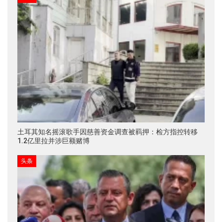
土耳其知名摇滚歌手因慈善资金调查被羁押：检方指控转移
1.2亿里拉并涉巨额赌博
头条