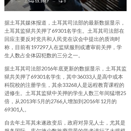
上
Sep 13, 2017
0
于
据土耳其媒体报道，土耳其司法部的最新数据显示，
土耳其监狱共关押了69301名学生。土耳其司法部在
回应主要反对党共和人民党在议会中提出的质询时
称，目前有197297人在监狱服刑或遭审前关押，学
生人数占全体囚犯数的三分之一。
据土耳其司法部2016年底更新的数据显示，土耳其监
狱共关押了69301名学生，其中36033人是高中或本
科院校的注册学生，其余33268人是远程教育课程的
进修生。土耳其监狱中关押的学生人数三年间猛增25
倍，从2013年5月的2766人增加到2016年12月的
69301人。
自去年土耳其未遂政变后，政府对异见人士，尤其是
服务国际、库尔德少数族裔背景的学者进行了大规模