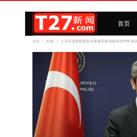
首页
首页
时政
土耳其谴责欧盟有关希腊和塞浦路斯的声明 称其