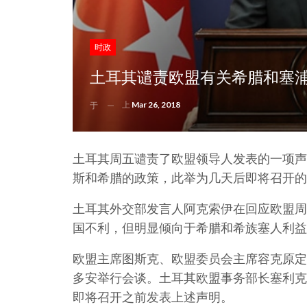
时政
土耳其谴责欧盟有关希腊和塞浦
上
Mar 26, 2018
于
土耳其周五谴责了欧盟领导人发表的一项声
斯和希腊的政策，此举为几天后即将召开的
土耳其外交部发言人阿克索伊在回应欧盟周
国不利，但明显倾向于希腊和希族塞人利益的
欧盟主席图斯克、欧盟委员会主席容克原定
多安举行会谈。土耳其欧盟事务部长塞利克
即将召开之前发表上述声明。