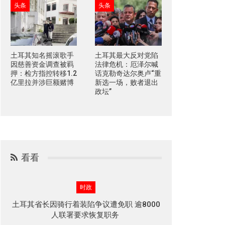
头条
头条
土耳其知名摇滚歌手
土耳其最大反对党陷
因慈善资金调查被羁
法律危机：厄泽尔喊
押：检方指控转移1.2
话克勒奇达尔奥卢“重
亿里拉并涉巨额赌博
新选一场，败者退出
政坛”
看看
时政
土耳其省长因骑行着装陷争议遭免职 逾8000
人联署要求恢复职务