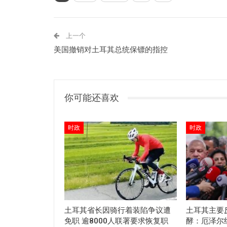
上一个
美国撤销对土耳其总统保镖的指控
你可能还喜欢
时政
时政
土耳其省长因骑行着装陷争议遭
土耳其主要
免职 逾8000人联署要求恢复职
酵：厄泽尔