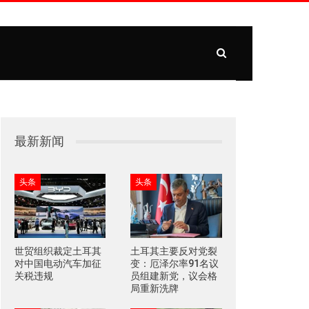
最新新闻
头条
头条
世贸组织裁定土耳其
土耳其主要反对党裂
对中国电动汽车加征
变：厄泽尔率91名议
关税违规
员组建新党，议会格
局重新洗牌