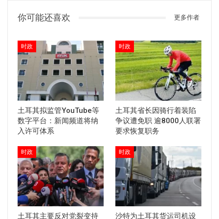
你可能还喜欢
更多作者
时政
时政
土耳其拟监管YouTube等
土耳其省长因骑行着装陷
数字平台：新闻频道将纳
争议遭免职 逾8000人联署
入许可体系
要求恢复职务
时政
时政
土耳其主要反对党裂变持
沙特为土耳其货运司机设