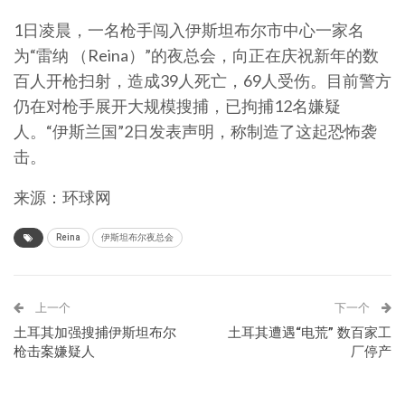
1日凌晨，一名枪手闯入伊斯坦布尔市中心一家名
为“雷纳 （Reina）”的夜总会，向正在庆祝新年的数
百人开枪扫射，造成39人死亡，69人受伤。目前警方
仍在对枪手展开大规模搜捕，已拘捕12名嫌疑
人。“伊斯兰国”2日发表声明，称制造了这起恐怖袭
击。
来源：环球网
Reina
伊斯坦布尔夜总会
上一个
下一个
土耳其加强搜捕伊斯坦布尔
土耳其遭遇“电荒” 数百家工
枪击案嫌疑人
厂停产