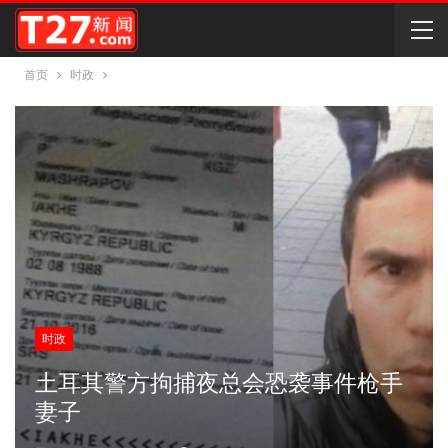
首页
时政
时政
土耳其警方拘捕夜总会恐袭事件枪手
妻子