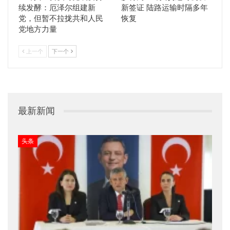
续发酵：厄泽尔组建新
新签证 陆路运输时隔多年
党，但暂不拉拢共和人民
恢复
党地方力量
上一个
下一个
最新新闻
头条