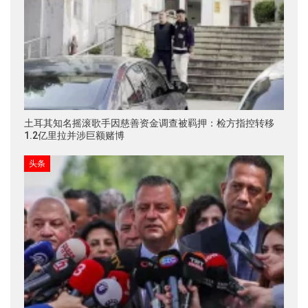
土耳其知名摇滚歌手因慈善资金调查被羁押：检方指控转移
1.2亿里拉并涉巨额赌博
头条