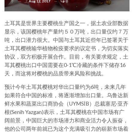
上
Aug 12, 2017
0
于
土耳其是世界主要樱桃生产国之一，据土农业部数据
显示，该国樱桃年产量约５０万吨，出口量仅约７万
吨，出口潜力很大。中国与土耳其近些年已签署关于
土耳其樱桃输华植物检疫要求的议定书，为切实落实
协议，双方积极开展合作。目前，有关要求规定，土
耳其樱桃出口中国需要在0-1℃冷藏的条件下储存16
天，而这将对樱桃的品质带来风险和挑战。
预计今年土耳其樱桃对华出口量约为6吨，未来几年
如果符合中国的标准，将逐渐增加出口量。乌鲁达新
鲜水果和蔬菜出口商协会（UYMSİB）总裁塞尼·亚齐
根(Senih Yazgan)表示，土耳其樱桃在中国市场有广
阔前景，中国巨大的市场潜力和商业活力令人振奋，
他的公司两年前就已为这个充满吸引力的崭新市场着