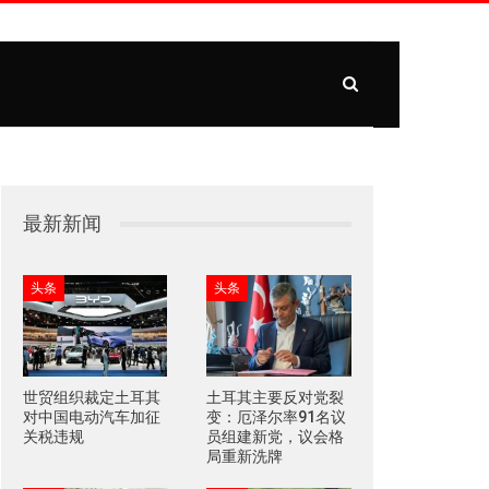
最新新闻
头条
头条
世贸组织裁定土耳其
土耳其主要反对党裂
对中国电动汽车加征
变：厄泽尔率91名议
关税违规
员组建新党，议会格
局重新洗牌