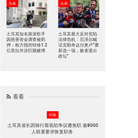
头条
头条
土耳其知名摇滚歌手
土耳其最大反对党陷
因慈善资金调查被羁
法律危机：厄泽尔喊
押：检方指控转移1.2
话克勒奇达尔奥卢“重
亿里拉并涉巨额赌博
新选一场，败者退出
政坛”
看看
时政
土耳其省长因骑行着装陷争议遭免职 逾8000
人联署要求恢复职务