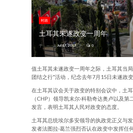
时政
土耳其未遂政变一周年
上
Jul 17, 2017
0
于
值土耳其未遂政变一周年之际，土耳其当局
团结之行”活动，纪念去年7月15日未遂政
在土耳其议会关于政变的特别会议中，土耳
（CHP）领导凯末尔·科勒奇达奥卢以及第
发言，表明土耳其人民对政变的态度。
土耳其总统埃尔多安领导的执政党正义与发
发者法图拉·葛兰强烈否认在政变中发挥任