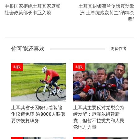
申根国家拒绝土耳其家庭和
土耳其封锁荷兰使馆震动欧
社会政策部长卡亚入境
洲 土总统炮轰荷兰”纳粹余
孽”
你可能还喜欢
更多作者
时政
时政
土耳其省长因骑行着装陷
土耳其主要反对党裂变持
争议遭免职 逾8000人联署
续发酵：厄泽尔组建新
要求恢复职务
党，但暂不拉拢共和人民
党地方力量