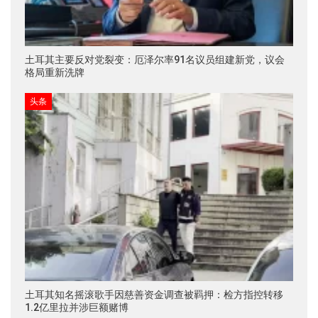
土耳其主要反对党裂变：厄泽尔率91名议员组建新党，议会
格局重新洗牌
头条
土耳其知名摇滚歌手因慈善资金调查被羁押：检方指控转移
1.2亿里拉并涉巨额赌博