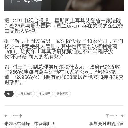
Sep 5, 2022
于
据TGRT电视台报道，星期四土耳其艾登省一家法院
判处25家与服务国际（葛兰运动）存在关联的企业交
由受托人管理。
据了解，上周该省另一家法院没收了48家公司，它们
将交由指定受托人管理，其中包括著名冰柜制造商
Ugur。近两年土耳其政府频频通过不正当程序没
收“不忠诚”商人的私有财产。
7月时土耳其副总理努库尔穆什表示，政府已经没收
了966家涉嫌与葛兰运动有联系的公司。他还补充
道：“这966家公司拥有的4888套房产也被扣押并转交
财政部。”
土耳其政府
托人管理
服务国际
上一个
下一个
朱婷不带翻译，带营养师！
奥斯曼时期的后宫