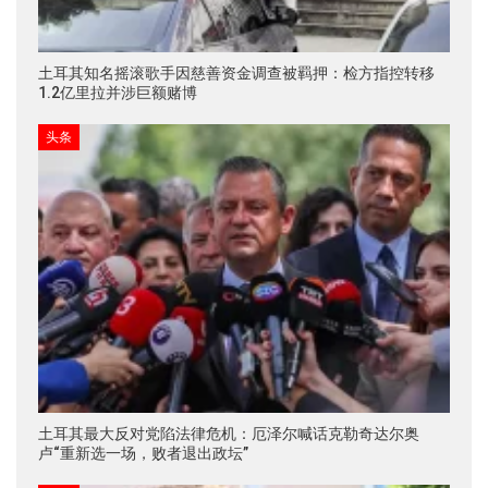
土耳其知名摇滚歌手因慈善资金调查被羁押：检方指控转移
1.2亿里拉并涉巨额赌博
头条
土耳其最大反对党陷法律危机：厄泽尔喊话克勒奇达尔奥
卢“重新选一场，败者退出政坛”