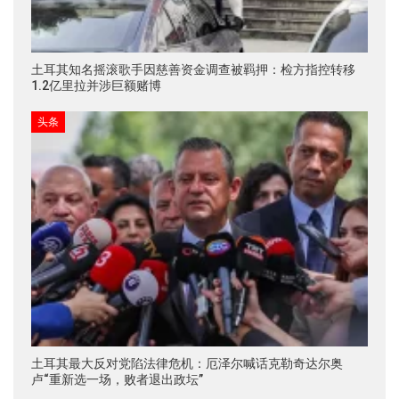
土耳其知名摇滚歌手因慈善资金调查被羁押：检方指控转移
1.2亿里拉并涉巨额赌博
头条
土耳其最大反对党陷法律危机：厄泽尔喊话克勒奇达尔奥
卢“重新选一场，败者退出政坛”