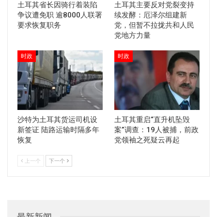
土耳其省长因骑行着装陷
土耳其主要反对党裂变持
争议遭免职 逾8000人联署
续发酵：厄泽尔组建新
要求恢复职务
党，但暂不拉拢共和人民
党地方力量
时政
时政
沙特为土耳其货运司机设
土耳其重启“直升机坠毁
新签证 陆路运输时隔多年
案”调查：19人被捕，前政
恢复
党领袖之死疑云再起
上一个
下一个
最新新闻