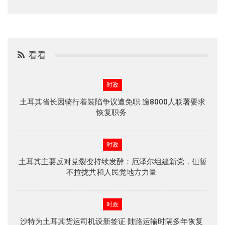
看看
时政
土耳其省长因骑行着装陷争议遭免职 逾8000人联署要求
恢复职务
时政
土耳其主要反对党裂变持续发酵：厄泽尔组建新党，但暂
不拉拢共和人民党地方力量
时政
沙特为土耳其货运司机设新签证 陆路运输时隔多年恢复