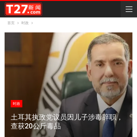
首页
时政
时政
土耳其执政党议员因儿子涉毒辞职，
查获20公斤毒品